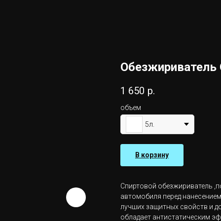
Обезжириватель G
1 650
р.
объем
5л.
В корзину
Спиртовой обезжириватель ,
автомобиля перед нанесение
лучших защитных свойств и д
обладает антистатическим эф